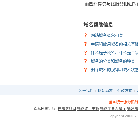
而国外提供与此服务相近的在
域名帮助信息
？
网站域名概念扫盲
？
申请和使用域名的相关基
？
什么是子域名、什么是二
？
域名的分类和域名的种类
？
删除域名的规律和域名状
关于我们
网站动态
付款方式
┊
┊
┊
全国统一服务热线：4
森标网络链接:
福鼎信息网
福鼎维丁美妆
福鼎坐令人餐厅
福建鼎
Copyright 2000-2