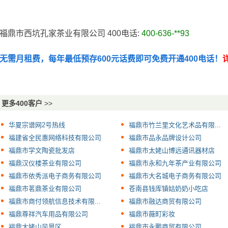
福鼎市西坑孔家茶业有限公司 400电话:
400-636-**93
无需月租费，每年最低预存600元话费即可免费开通400电话！
详
更多400客户
>>
华夏宗谱网2号热线
福鼎市竹兰里文化艺术品有限...
福建省全民惠网络科技有限公司
福鼎市品永品牌设计公司
福鼎市学文陶瓷批发店
福鼎市太姥山博远通讯器材店
福鼎汉仪楼茶业有限公司
福鼎市永和九年茶产业有限公司
福鼎市依秀派电子商务有限公司
福鼎市大名城电子商务有限公司
福鼎市茗鼎茶业有限公司
苍南县钱库镇姑奶奶小吃店
福鼎市商付领航信息技术有限...
福鼎市融达商贸有限公司
福鼎尊祥汽车用品有限公司
福鼎市薇町彩妆
福鼎太姥山风景区
福鼎市永鹏商贸有限公司