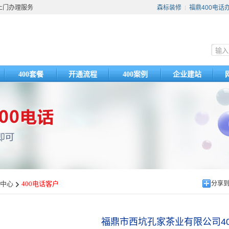
供上门办理服务
森标装修
福鼎400电话
┊
400套餐
开通流程
400案例
企业建站
理中心
400电话客户
分享
福鼎市西坑孔家茶业有限公司40