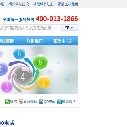
办理
福鼎网站建设
福鼎域名注册
福鼎主机租用
┊
┊
┊
全国统一服务热线
网站案例
联系我们
帮助中心？
到：
微信
新浪微博
QQ空间
腾讯微博
0电话